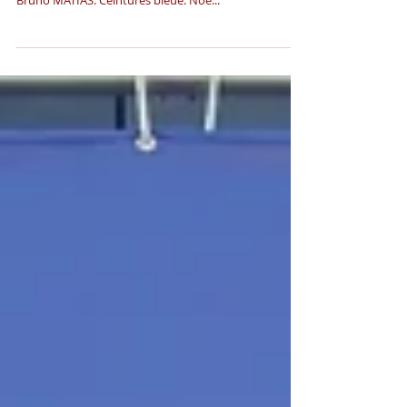
Lundi dernier les nouveaux gradés du club ont reçu
leurs ceintures en présence du champion du monde
Bruno MATIAS. Ceintures bleue: Noe...