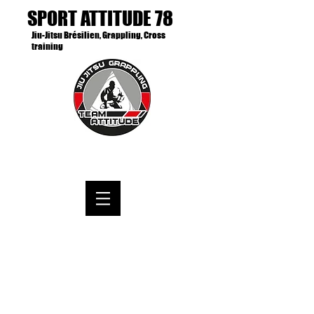
SPORT ATTITUDE 78
Jiu-Jitsu Brésilien, Grappling, Cross
training