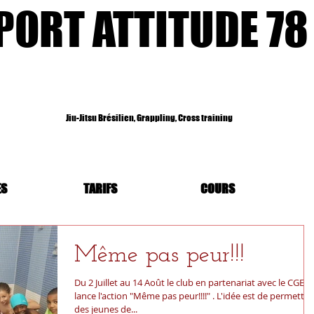
PORT ATTITUDE 78
Jiu-Jitsu Brésilien, Grappling, Cross training
ES
TARIFS
COURS
Même pas peur!!!
Du 2 Juillet au 14 Août le club en partenariat avec le CGET
lance l'action "Même pas peur!!!!" . L'idée est de permettre
des jeunes de...