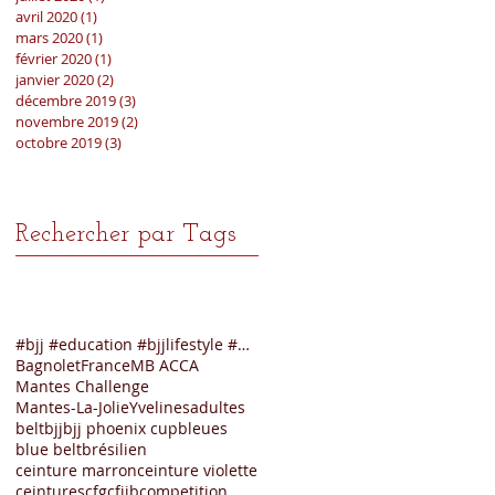
avril 2020
(1)
1 post
mars 2020
(1)
1 post
février 2020
(1)
1 post
janvier 2020
(2)
2 posts
décembre 2019
(3)
3 posts
novembre 2019
(2)
2 posts
octobre 2019
(3)
3 posts
Rechercher par Tags
#bjj #education #bjjlifestyle #mbacademy #mantesla
Bagnolet
France
MB ACCA
Mantes Challenge
Mantes-La-Jolie
Yvelines
adultes
belt
bjj
bjj phoenix cup
bleues
blue belt
brésilien
ceinture marron
ceinture violette
ceintures
cfg
cfjjb
competition