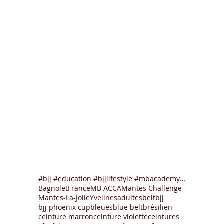
#bjj #education #bjjlifestyle #mbacademy #mantesla
Bagnolet
France
MB ACCA
Mantes Challenge
Mantes-La-Jolie
Yvelines
adultes
belt
bjj
bjj phoenix cup
bleues
blue belt
brésilien
ceinture marron
ceinture violette
ceintures