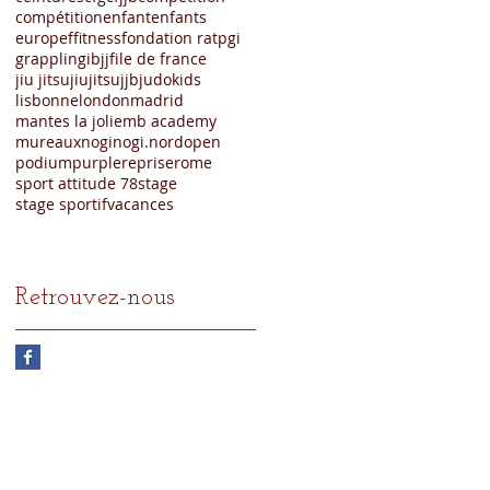
compétition
enfant
enfants
europe
f
fitness
fondation ratp
gi
grappling
ibjjf
ile de france
jiu jitsu
jiujitsu
jjb
judo
kids
lisbonne
london
madrid
mantes la jolie
mb academy
mureaux
nogi
nogi.
nord
open
podium
purple
reprise
rome
sport attitude 78
stage
stage sportif
vacances
Retrouvez-nous