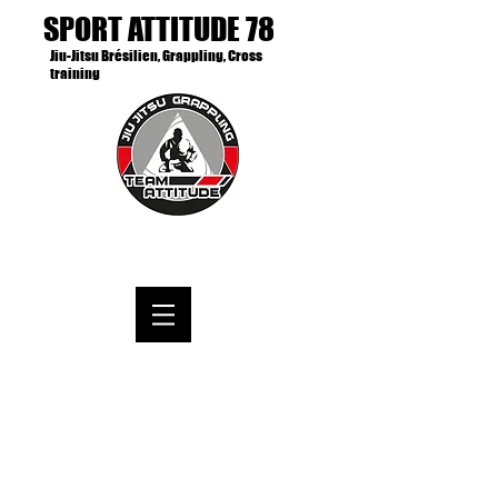
SPORT ATTITUDE 78
Jiu-Jitsu Brésilien, Grappling, Cross
training