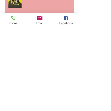
Alain sur le toit du monde
Phone
Email
Facebook
CHAMPIONNAT DE FRANCE
CFJJB KIDS NOGI
Archives
juin 2026
(1)
1 post
mai 2026
(1)
1 post
avril 2026
(2)
2 posts
mars 2026
(1)
1 post
février 2026
(1)
1 post
octobre 2025
(1)
1 post