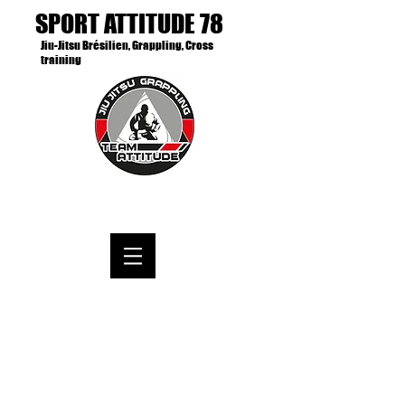
SPORT ATTITUDE 78
Jiu-Jitsu Brésilien, Grappling, Cross
training