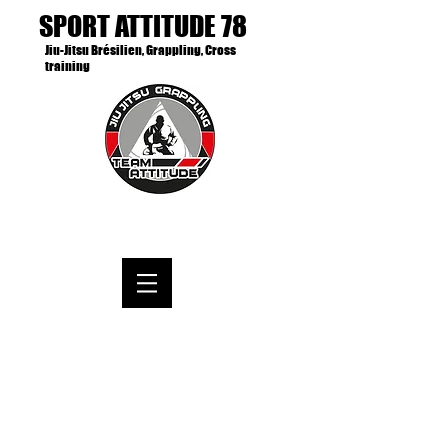
SPORT ATTITUDE 78
Jiu-Jitsu Brésilien, Grappling, Cross
training