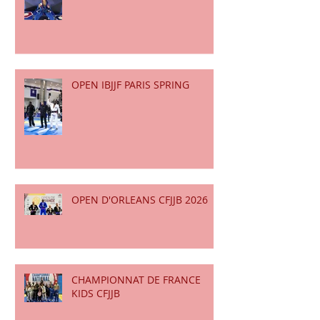
Posts Récents
CHAMPIONNAT DE FRANCE
CFJJB
OPEN IBJJF PARIS SPRING
OPEN D'ORLEANS CFJJB 2026