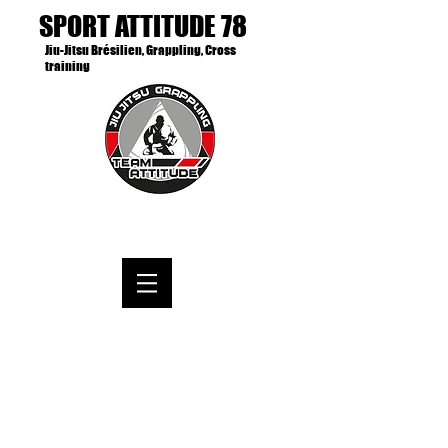
SPORT ATTITUDE 78
Jiu-Jitsu Brésilien, Grappling, Cross
training