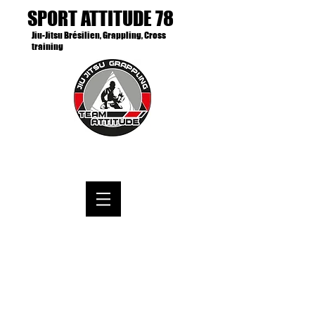
SPORT ATTITUDE 78
Jiu-Jitsu Brésilien, Grappling, Cross
training