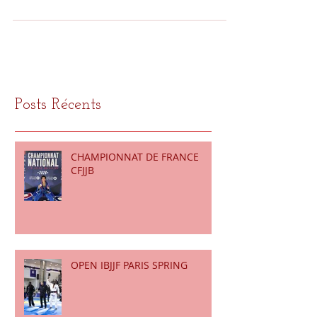
notre partenariat avec la fondation Ratp. Celle-ci va
nous soutenir dans le cadre de...
Posts Récents
CHAMPIONNAT DE FRANCE
CFJJB
OPEN IBJJF PARIS SPRING