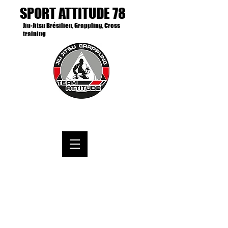
SPORT ATTITUDE 78
Jiu-Jitsu Brésilien, Grappling, Cross
training