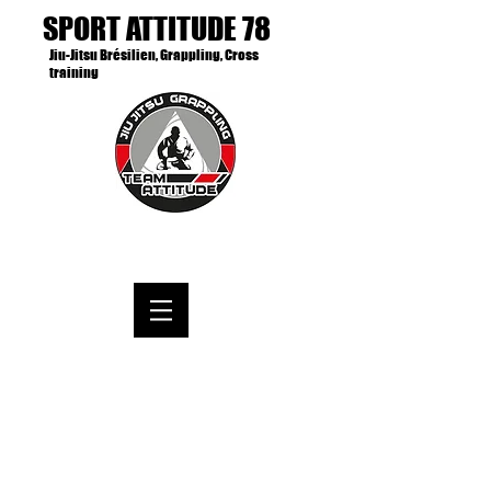
SPORT ATTITUDE 78
Jiu-Jitsu Brésilien, Grappling, Cross
training