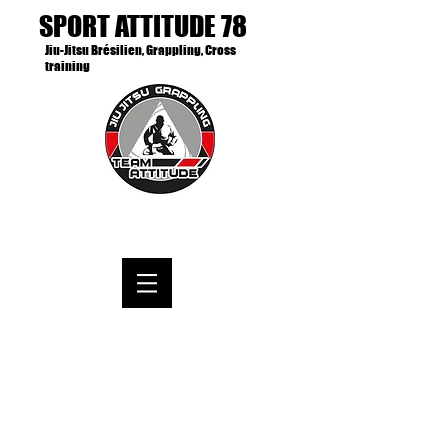
SPORT ATTITUDE 78
Jiu-Jitsu Brésilien, Grappling, Cross
training