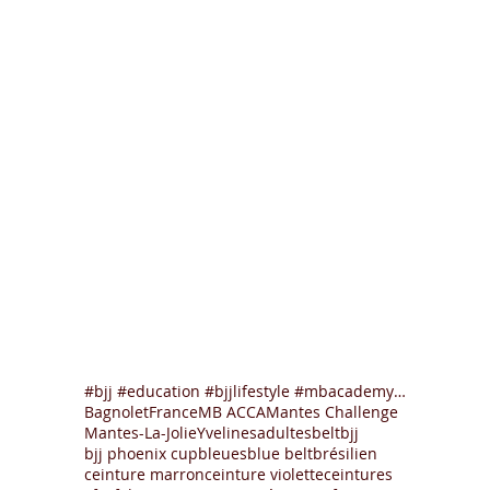
#bjj #education #bjjlifestyle #mbacademy #mantesla
Bagnolet
France
MB ACCA
Mantes Challenge
Mantes-La-Jolie
Yvelines
adultes
belt
bjj
bjj phoenix cup
bleues
blue belt
brésilien
ceinture marron
ceinture violette
ceintures