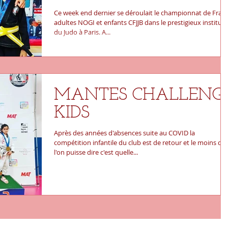
Ce week end dernier se déroulait le championnat de Fran
adultes NOGI et enfants CFJJB dans le prestigieux institut
du Judo à Paris. A...
MANTES CHALLENG
KIDS
Après des années d'absences suite au COVID la
compétition infantile du club est de retour et le moins qu
l'on puisse dire c'est quelle...