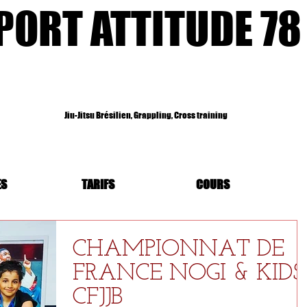
PORT ATTITUDE 78
Jiu-Jitsu Brésilien, Grappling, Cross training
ES
TARIFS
COURS
CHAMPIONNAT DE
FRANCE NOGI & KIDS
CFJJB