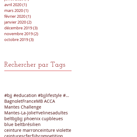
avril 2020
(1)
1 post
mars 2020
(1)
1 post
février 2020
(1)
1 post
janvier 2020
(2)
2 posts
décembre 2019
(3)
3 posts
novembre 2019
(2)
2 posts
octobre 2019
(3)
3 posts
Rechercher par Tags
#bjj #education #bjjlifestyle #mbacademy #mantesla
Bagnolet
France
MB ACCA
Mantes Challenge
Mantes-La-Jolie
Yvelines
adultes
belt
bjj
bjj phoenix cup
bleues
blue belt
brésilien
ceinture marron
ceinture violette
ceintures
cfg
cfjjb
competition