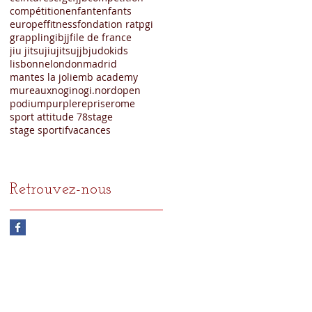
compétition
enfant
enfants
europe
f
fitness
fondation ratp
gi
grappling
ibjjf
ile de france
jiu jitsu
jiujitsu
jjb
judo
kids
lisbonne
london
madrid
mantes la jolie
mb academy
mureaux
nogi
nogi.
nord
open
podium
purple
reprise
rome
sport attitude 78
stage
stage sportif
vacances
Retrouvez-nous