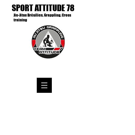
SPORT ATTITUDE 78
Jiu-Jitsu Brésilien, Grappling, Cross
training