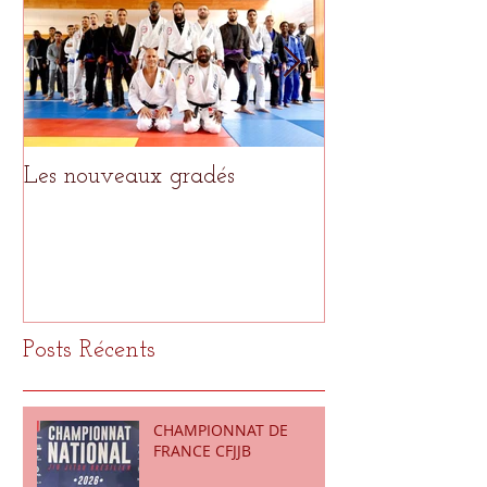
Les nouveaux gradés
Le meilleur pour
Posts Récents
CHAMPIONNAT DE
FRANCE CFJJB