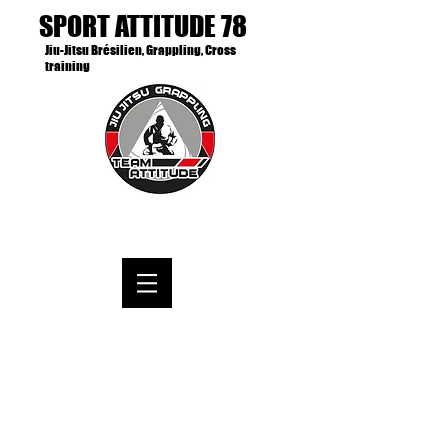
SPORT ATTITUDE 78
Jiu-Jitsu Brésilien, Grappling, Cross
training