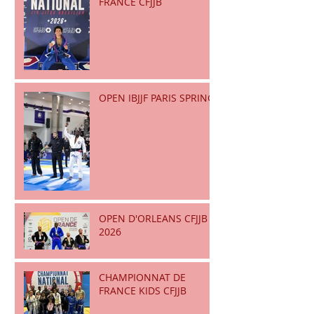
FRANCE CFJJB
OPEN IBJJF PARIS SPRING
OPEN D'ORLEANS CFJJB
2026
CHAMPIONNAT DE
FRANCE KIDS CFJJB