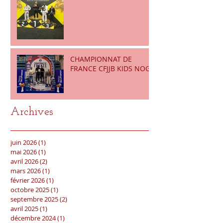
CHAMPIONNAT DE
FRANCE CFJJB KIDS NOGI
Archives
juin 2026
(1)
1 post
mai 2026
(1)
1 post
avril 2026
(2)
2 posts
mars 2026
(1)
1 post
février 2026
(1)
1 post
octobre 2025
(1)
1 post
septembre 2025
(2)
2 posts
avril 2025
(1)
1 post
décembre 2024
(1)
1 post