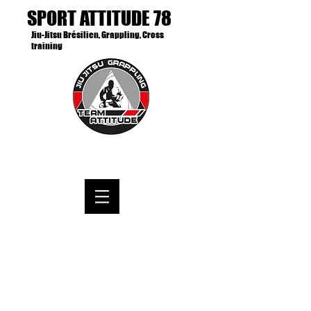
SPORT ATTITUDE 78
Jiu-Jitsu Brésilien, Grappling, Cross
training