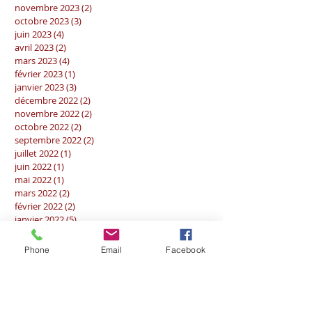
novembre 2023
(2)
2 posts
octobre 2023
(3)
3 posts
juin 2023
(4)
4 posts
avril 2023
(2)
2 posts
mars 2023
(4)
4 posts
février 2023
(1)
1 post
janvier 2023
(3)
3 posts
décembre 2022
(2)
2 posts
novembre 2022
(2)
2 posts
octobre 2022
(2)
2 posts
septembre 2022
(2)
2 posts
juillet 2022
(1)
1 post
juin 2022
(1)
1 post
mai 2022
(1)
1 post
mars 2022
(2)
2 posts
février 2022
(2)
2 posts
janvier 2022
(5)
5 posts
décembre 2021
(2)
2 posts
novembre 2021
(1)
1 post
Phone
Email
Facebook
octobre 2021
(1)
1 post
septembre 2021
(1)
1 post
mai 2021
(1)
1 post
décembre 2020
(1)
1 post