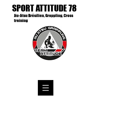
SPORT ATTITUDE 78
Jiu-Jitsu Brésilien, Grappling, Cross
training