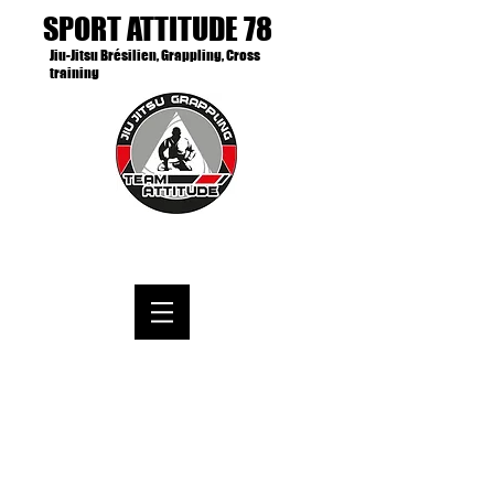
SPORT ATTITUDE 78
Jiu-Jitsu Brésilien, Grappling, Cross
training