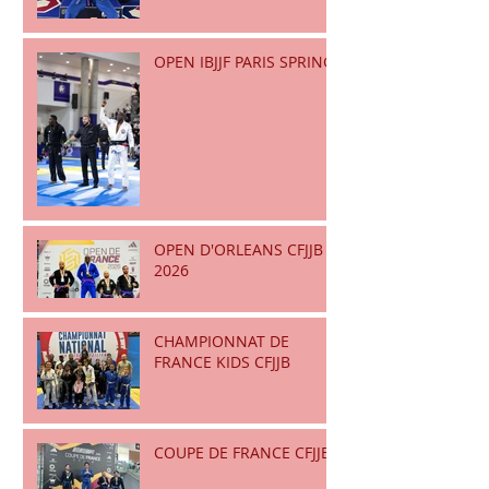
OPEN IBJJF PARIS SPRING
OPEN D'ORLEANS CFJJB
2026
CHAMPIONNAT DE
FRANCE KIDS CFJJB
COUPE DE FRANCE CFJJB