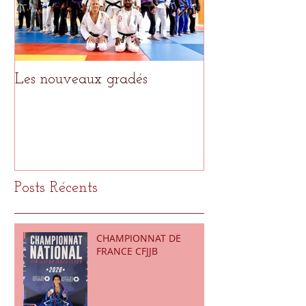
Les nouveaux gradés
Le meilleur pour
Posts Récents
CHAMPIONNAT DE
FRANCE CFJJB