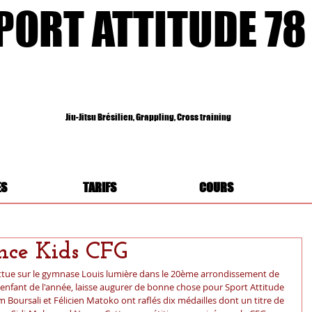
PORT ATTITUDE 78
Jiu-Jitsu Brésilien, Grappling, Cross training
ES
TARIFS
COURS
nce Kids CFG
battue sur le gymnase Louis lumière dans le 20ème arrondissement de 
enfant de l'année, laisse augurer de bonne chose pour Sport Attitude 
m Boursali et Félicien Matoko ont raflés dix médailles dont un titre de 