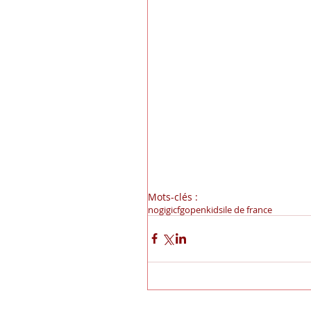
Mots-clés :
nogi
gi
cfg
open
kids
ile de france