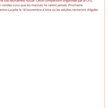
une Sidi-Mohamed Nouar. Cette compétition organisée par le CFG 
n rendez-vous que les mantais ne ratent jamais. Prochaine 
es-La-Jolie le 18 Novembre à Nice ou les adultes tenteront d'égaler 