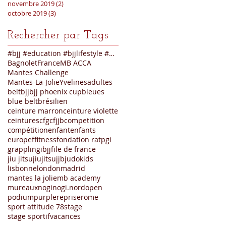
novembre 2019
(2)
2 posts
octobre 2019
(3)
3 posts
Rechercher par Tags
#bjj #education #bjjlifestyle #mbacademy #mantesla
Bagnolet
France
MB ACCA
Mantes Challenge
Mantes-La-Jolie
Yvelines
adultes
belt
bjj
bjj phoenix cup
bleues
blue belt
brésilien
ceinture marron
ceinture violette
ceintures
cfg
cfjjb
competition
compétition
enfant
enfants
europe
f
fitness
fondation ratp
gi
grappling
ibjjf
ile de france
jiu jitsu
jiujitsu
jjb
judo
kids
lisbonne
london
madrid
mantes la jolie
mb academy
mureaux
nogi
nogi.
nord
open
podium
purple
reprise
rome
sport attitude 78
stage
stage sportif
vacances