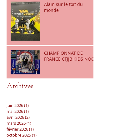
Alain sur le toit du
monde
CHAMPIONNAT DE
FRANCE CFJJB KIDS NOGI
Archives
juin 2026
(1)
1 post
mai 2026
(1)
1 post
avril 2026
(2)
2 posts
mars 2026
(1)
1 post
février 2026
(1)
1 post
octobre 2025
(1)
1 post