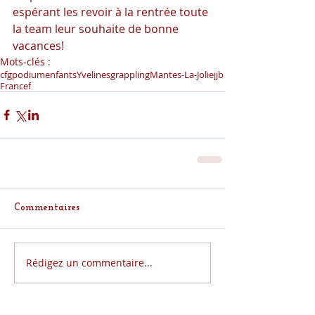
espérant les revoir à la rentrée toute 
la team leur souhaite de bonne 
vacances!
Mots-clés :
cfg
podium
enfants
Yvelines
grappling
Mantes-La-Jolie
jjb
France
f
Commentaires
Rédigez un commentaire...