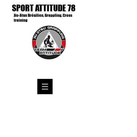
SPORT ATTITUDE 78
Jiu-Jitsu Brésilien, Grappling, Cross
training