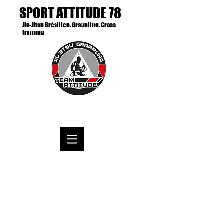
SPORT ATTITUDE 78
Jiu-Jitsu Brésilien, Grappling, Cross
training