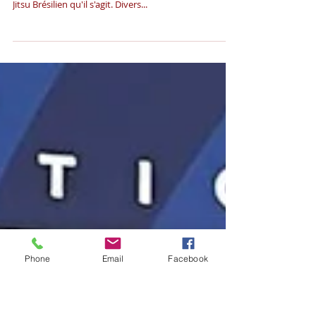
CFJJB
Paris - Bordeaux - DublinCela sonne comme une
étape du vent des globes mais c'est bel et bien de Jiu
Jitsu Brésilien qu'il s'agit. Divers...
Phone
Email
Facebook